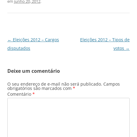
em
junho 20, 2012
.
Navegação
←
Eleições 2012 – Cargos
Eleições 2012 – Tipos de
de
disputados
votos
→
posts
Deixe um comentário
O seu endereço de e-mail não será publicado.
Campos
obrigatórios são marcados com
*
Comentário
*