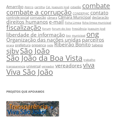
combate
Amarribo
Aterro
cartilha
Cel. Joaquim José
cidadão
combate a corrupção
contato
CONDEPHIC
Câmara Municipal
controle social
corrupção
declaração
câmara
e-mail
direitos humanos
Ficha Limpa
ficha limpa municipal
fiscalização
forum
forum do lixo
freqüência
Joaquim José
ong
liberdade de informação
lixo
municipal
Organização das nações unidas
parceiros
Ribeirão Bonito
prefeitura
presença
Sabesp
praça
rede
São João
sjbv
São João da Boa Vista
trabalho
viva
vereadores
universal
transparencia
vereador
Viva São João
PROJETOS QUE APOIAMOS