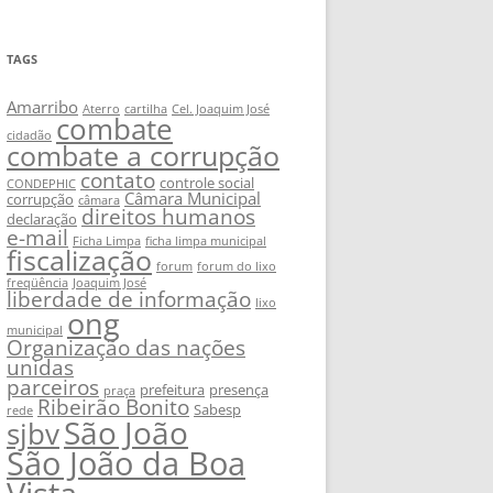
TAGS
Amarribo
Aterro
cartilha
Cel. Joaquim José
combate
cidadão
combate a corrupção
contato
controle social
CONDEPHIC
Câmara Municipal
corrupção
câmara
direitos humanos
declaração
e-mail
Ficha Limpa
ficha limpa municipal
fiscalização
forum
forum do lixo
freqüência
Joaquim José
liberdade de informação
lixo
ong
municipal
Organização das nações
unidas
parceiros
prefeitura
presença
praça
Ribeirão Bonito
Sabesp
rede
São João
sjbv
São João da Boa