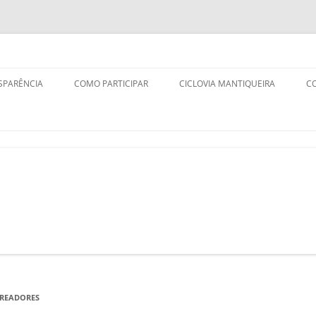
SPARÊNCIA
COMO PARTICIPAR
CICLOVIA MANTIQUEIRA
C
ASSOCIADOS
VOLUNTÁRIOS
DOADORES
EREADORES