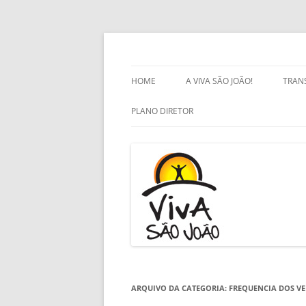
Pular
para
o
Viva São João
conteúdo
HOME
A VIVA SÃO JOÃO!
TRAN
SOBRE
PLANO DIRETOR
ESTATUTO SOCIAL 2016-2019
PLANO DIRETOR
A VIVA NO FACEBOOK
PLANO DIRETOR: NÃO HÁ
DIREITOS SEM DEVERES
ARQUIVO DA CATEGORIA:
FREQUENCIA DOS V